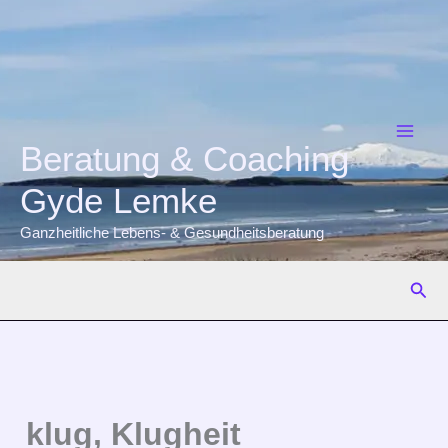
Zum
Inhalt
springen
Beratung & Coaching
Gyde Lemke
Ganzheitliche Lebens- & Gesundheitsberatung
Suc
klug, Klugheit