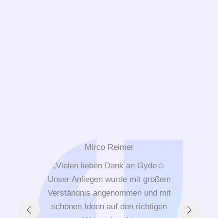
Mirco Reimer
„Vielen lieben Dank an Gyde☺️
„Gy
Unser Anliegen wurde mit großem
Be
Verständnis angenommen und mit
r
schönen Ideen auf den richtigen
sie