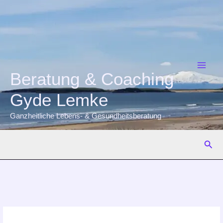
Zum
Inhalt
springen
Beratung & Coaching
Gyde Lemke
Ganzheitliche Lebens- & Gesundheitsberatung
Suc