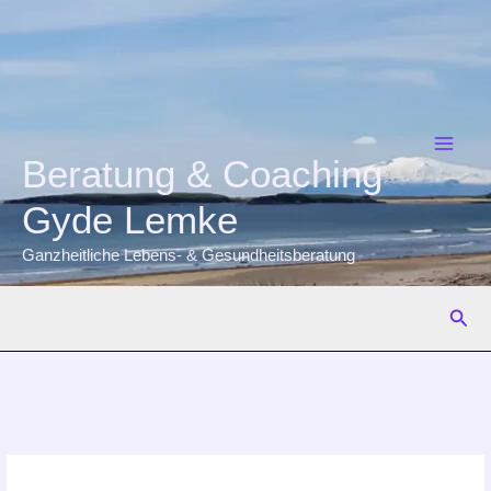
Zum
Inhalt
springen
Beratung & Coaching
Gyde Lemke
Ganzheitliche Lebens- & Gesundheitsberatung
Suc