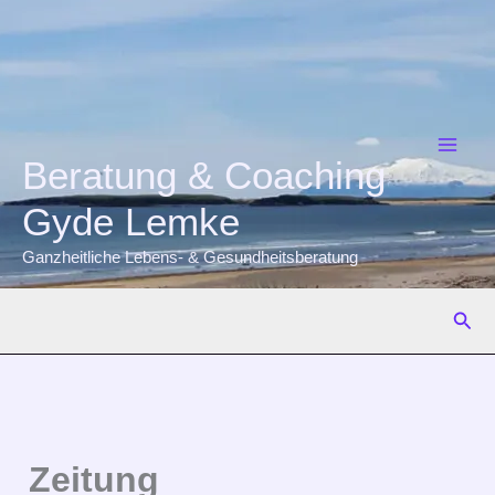
Zum
Inhalt
springen
Beratung & Coaching
Gyde Lemke
Ganzheitliche Lebens- & Gesundheitsberatung
Suc
Zeitung