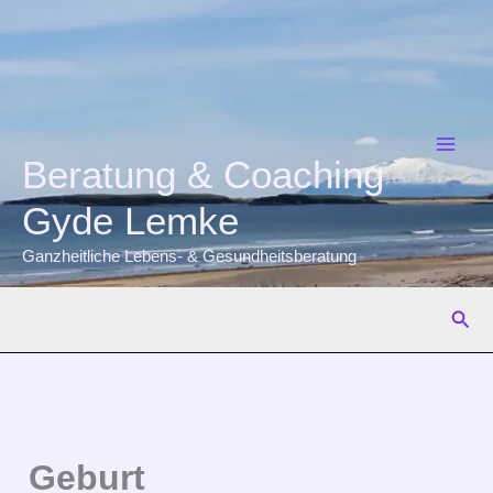
Zum
Inhalt
springen
Beratung & Coaching
Gyde Lemke
Ganzheitliche Lebens- & Gesundheitsberatung
Suc
Geburt