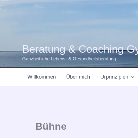
Zum
Inhalt
springen
Beratung & Coaching G
Ganzheitliche Lebens- & Gesundheitsberatung
Willkommen
Über mich
Urprinzipien
Bühne