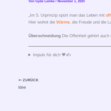
Von
Gyde Lemke
/
November 1, 2025
„Im 5. Urprinzip spürt man das Leben mit
of
Hier wohnt die
Wärme
, die Freude und die L
Überschneidung
Die Offenheit gehört auch
Impuls für dich 🧡✍️
ZURÜCK
Idee