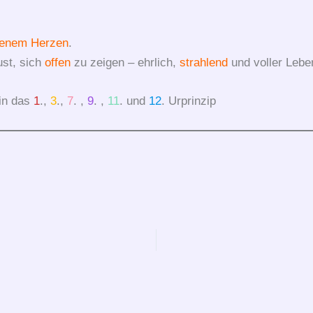
fenem
Herzen
.
ust, sich
offen
zu zeigen – ehrlich,
strahlend
und voller Leben
 in das
1
.,
3
.,
7
. ,
9
. ,
11
. und
12
. Urprinzip