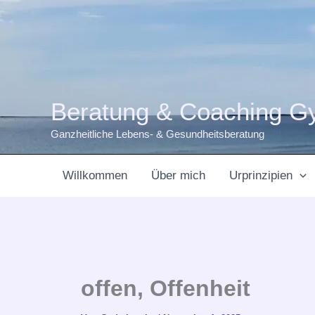
Zum
Inhalt
springen
Beratung & Coaching G
Ganzheitliche Lebens- & Gesundheitsberatung
Willkommen
Über mich
Urprinzipien
offen, Offenheit