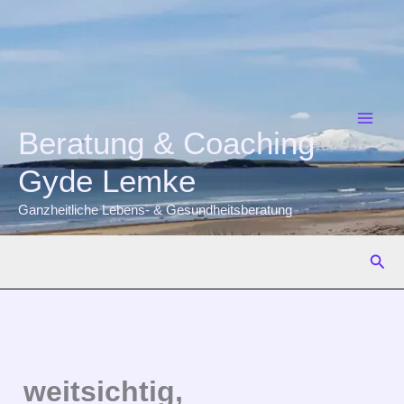
Zum
Inhalt
springen
Beratung & Coaching
Gyde Lemke
Ganzheitliche Lebens- & Gesundheitsberatung
Suc
weitsichtig,