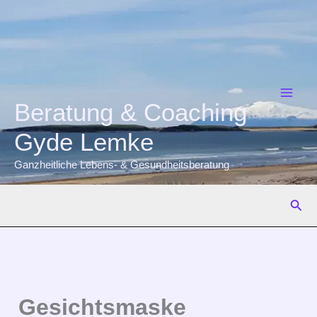
Zum
Inhalt
springen
Beratung & Coaching
Gyde Lemke
Ganzheitliche Lebens- & Gesundheitsberatung
Suc
Gesichtsmaske