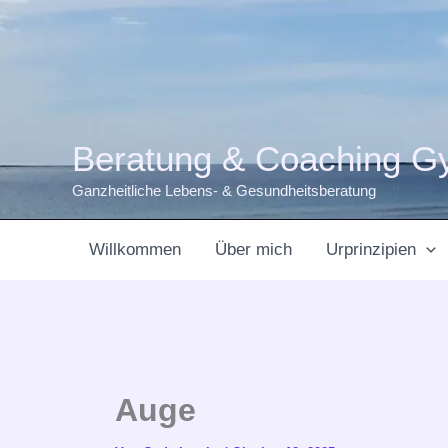
Zum
Inhalt
springen
Beratung & Coaching G
Ganzheitliche Lebens- & Gesundheitsberatung
Willkommen
Über mich
Urprinzipien
Auge