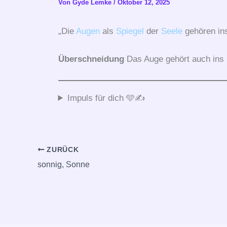
Von
Gyde Lemke
/
Oktober 12, 2025
„Die
Augen
als
Spiegel
der
Seele
gehören ins
Überschneidung
Das Auge gehört auch ins
Impuls für dich 🩵✍️
ZURÜCK
sonnig, Sonne