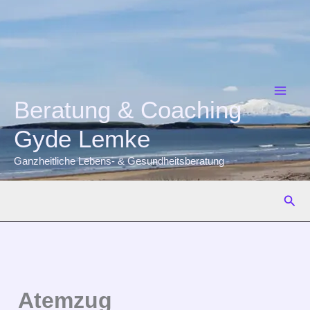
Zum
Inhalt
springen
Beratung & Coaching
Gyde Lemke
Ganzheitliche Lebens- & Gesundheitsberatung
Suc
Atemzug