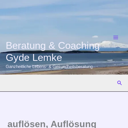
Zum
Inhalt
springen
Beratung & Coaching
Gyde Lemke
Ganzheitliche Lebens- & Gesundheitsberatung
Suc
auflösen, Auflösung