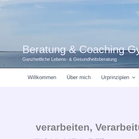
Zum
Inhalt
springen
Beratung & Coaching G
Ganzheitliche Lebens- & Gesundheitsberatung
Willkommen
Über mich
Urprinzipien
verarbeiten, Verarbei