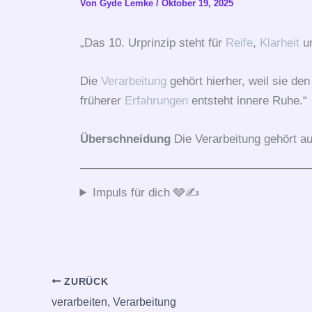
Von
Gyde Lemke
/
Oktober 19, 2025
„Das 10. Urprinzip steht für
Reife
,
Klarheit
un
Die
Verarbeitung
gehört hierher, weil sie de
früherer
Erfahrungen
entsteht innere Ruhe.“
Überschneidung
Die Verarbeitung gehört a
Impuls für dich 🩶✍️
ZURÜCK
verarbeiten, Verarbeitung