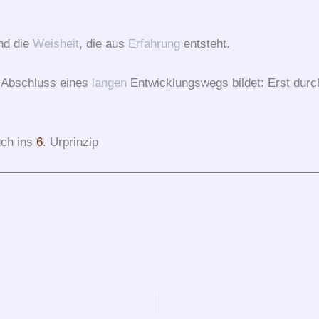
d die
Weisheit
, die aus
Erfahrung
entsteht.
n Abschluss eines
langen
Entwicklungswegs bildet: Erst du
uch ins
6
. Urprinzip